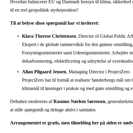
Hvordan balancerer EU og Danmark hensyn til klima, sikkerhed o
til en reel geopolitisk styrkeposition?
Til at belyse disse spørgsmål har vi inviteret:
Klara Therese Christensen
, Director of Global Public Aff
Ekspert i de globale rammevilkår for den grønne omstilling, 
Forsyningsministeriet samt Udenrigsministeriet. Arbejder m
dekarbonisering, elektrificering og udnyttelse af overskuds
Allan Pilgaard Jensen
, Managing Director i ProjectZero
ProjectZero har til formål at realisere Sønderborgs mål om 
klimamål til løsninger i praksis og med grøn omstilling og 
Debatten modereres af 
Rasmus Nørlem Sørensen
, generalsekre
at stille spørgsmål og deltage aktivt i samtalen.
Arrangementet er gratis, men tilmelding her på siden er nød