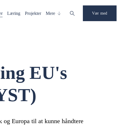
er
Læring
Projekter
Mere
Vær med
ing EU's 
YST)
og Europa til at kunne håndtere 