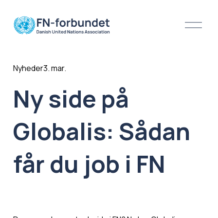
Å
b
n
m
e
Nyheder
3. mar.
n
u
Ny side på
Globalis: Sådan
får du job i FN