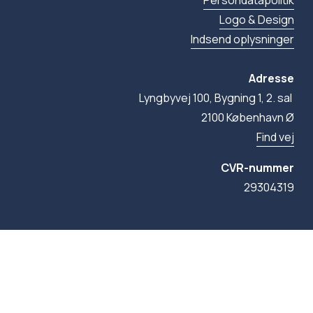
Persondatapolitik
Logo & Design
Indsend oplysninger
Adresse
Lyngbyvej 100, Bygning 1, 2. sal 
2100 København Ø
Find vej
CVR-nummer
29304319
© 2026 FN-forbundet. Alle rettigheder forbeholdes, 
medmindre andet er angivet.