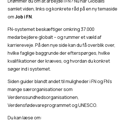
Drømmer du om at arbejde i FN? Nu har Globalis 
samlet viden, links og konkrete råd på en ny temaside 
om 
Job i FN
.
FN-systemet beskæftiger omkring 37.000 
medarbejdere globalt – og rummer et væld af 
karriereveje. På den nye side kan du få overblik over, 
hvilke faglige baggrunde der efterspørges, hvilke 
kvalifikationer der kræves, og hvordan du konkret 
søger ind i systemet.
Siden guider blandt andet til muligheder i FN og FN’s 
mange særorganisationer som 
Verdenssundhedsorganisationen, 
Verdensfødevareprogrammet og UNESCO.
Du kan læse om: