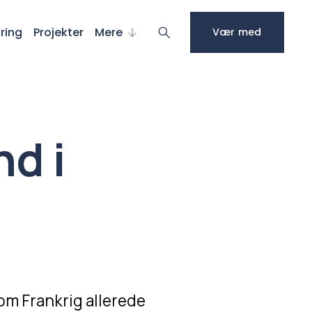
ring
Projekter
Mere
Vær med
nd i
m Frankrig allerede 