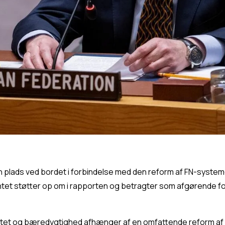
n plads ved bordet i forbindelse med den reform af FN-system
ntet støtter op om i rapporten og betragter som afgørende for
mitet og bæredygtighed afhænger af en omfattende reform af F