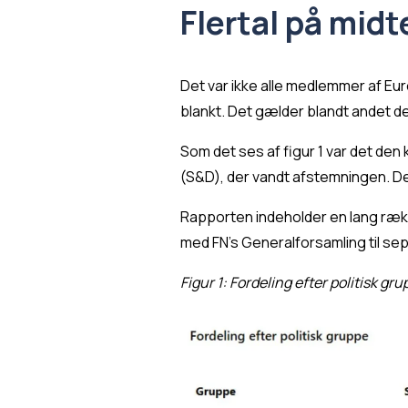
Flertal på midt
Det var ikke alle medlemmer af Eu
blankt. Det gælder blandt andet d
Som det ses af figur 1 var det de
(S&D), der vandt afstemningen. D
Rapporten indeholder en lang rækk
med FN’s Generalforsamling til se
Figur 1: Fordeling efter politisk gr