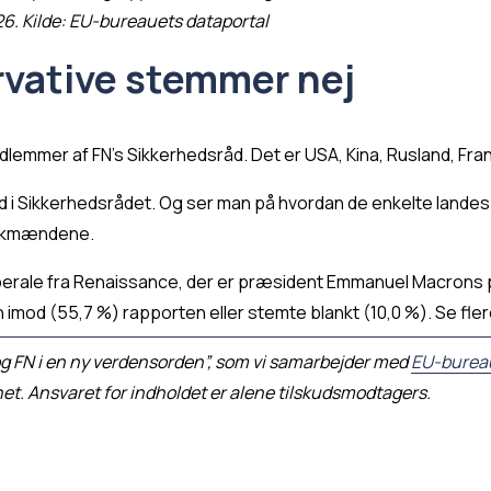
26. Kilde: EU-bureauets dataportal
rvative stemmer nej
lemmer af FN’s Sikkerhedsråd. Det er USA, Kina, Rusland, Fran
nd i Sikkerhedsrådet. Og ser man på hvordan de enkelte landes 
anskmændene.
liberale fra Renaissance, der er præsident Emmanuel Macrons p
 imod (55,7 %) rapporten eller stemte blankt (10,0 %). Se fl
 og FN i en ny verdensorden”, som vi samarbejder med 
EU-burea
t. Ansvaret for indholdet er alene tilskudsmodtagers.