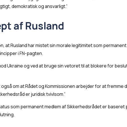
gtigt, demokratisk og ansvarligt.”
ept af Rusland
 at Rusland har mistet sin morale legitimitet som permanent
incipper i FN-pagten.
od Ukraine og ved at bruge sin vetoret til at blokere for beslu
også om at Rådet og Kommissionen arbejder for at fremme det
erhedsråd er juridisk tvivlsom.”
atus som permanent medlem af Sikkerhedsrådet er baseret på 
lutning.