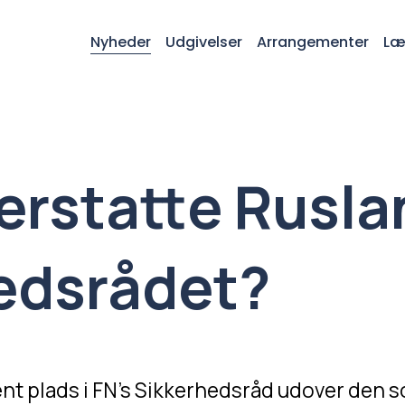
Nyheder
Udgivelser
Arrangementer
Læ
erstatte Rusla
edsrådet?
t plads i FN’s Sikkerhedsråd udover den so