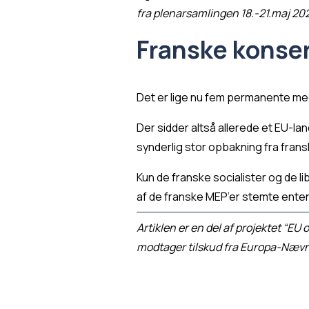
fra plenarsamlingen 18.-21.maj 20
Franske konse
Det er lige nu fem permanente med
Der sidder altså allerede et EU-la
synderlig stor opbakning fra fr
Kun de franske socialister og de 
af de franske MEP’er stemte enten
Artiklen er en del af projektet “EU
modtager tilskud fra Europa-Nævne