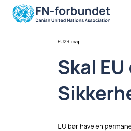
EU
29. maj
Skal EU 
Sikkerh
EU bør have en permanen