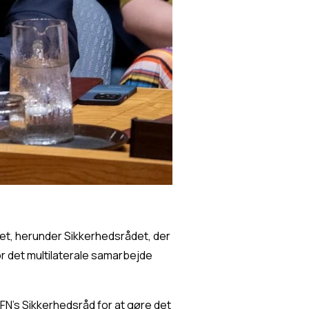
et, herunder Sikkerhedsrådet, der 
 det multilaterale samarbejde 
N's Sikkerhedsråd for at gøre det 