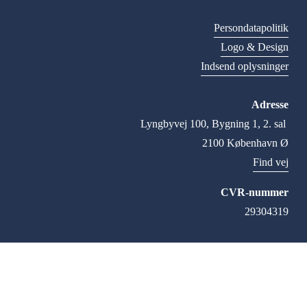
Persondatapolitik
Logo & Design
Indsend oplysninger
Adresse
Lyngbyvej 100, Bygning 1, 2. sal 
2100 København Ø
Find vej
CVR-nummer
29304319
© 2026 FN-forbundet. Alle rettigheder forbeholdes, 
medmindre andet er angivet.