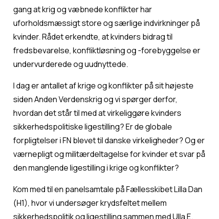
gang at krig og væbnede konflikter har 
uforholdsmæssigt store og særlige indvirkninger på 
kvinder. Rådet erkendte, at kvinders bidrag til 
fredsbevarelse, konfliktløsning og -forebyggelse er 
undervurderede og uudnyttede.
I dag er antallet af krige og konflikter på sit højeste 
siden Anden Verdenskrig og vi spørger derfor, 
hvordan det står til med at virkeliggøre kvinders 
sikkerhedspolitiske ligestilling? Er de globale 
forpligtelser i FN blevet til danske virkeligheder? Og er 
værnepligt og militærdeltagelse for kvinder et svar på 
den manglende ligestilling i krige og konflikter? 
Kom med til en panelsamtale på Fællesskibet Lilla Dan 
(H1), hvor vi undersøger krydsfeltet mellem 
sikkerhedspolitik og ligestilling sammen med Ulla E. 