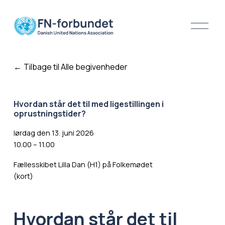
Å
b
n
m
Tilbage til Alle begivenheder
e
n
u
Hvordan står det til med ligestillingen i
oprustningstider?
lørdag den 13. juni 2026
10.00
11.00
Fællesskibet Lilla Dan (H1) på Folkemødet
(kort)
Hvordan står det til 