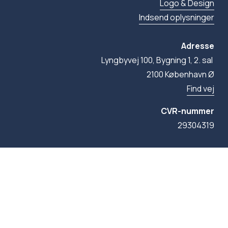
Logo & Design
Indsend oplysninger
Adresse
Lyngbyvej 100, Bygning 1, 2. sal 
2100 København Ø
Find vej
CVR-nummer
29304319
© 2026 FN-forbundet. Alle rettigheder forbeholdes, 
medmindre andet er angivet.