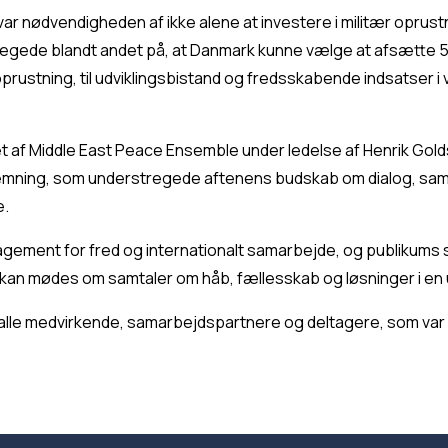
r nødvendigheden af ikke alene at investere i militær oprustn
gede blandt andet på, at Danmark kunne vælge at afsætte 5 p
rustning, til udviklingsbistand og fredsskabende indsatser i 
t af Middle East Peace Ensemble under ledelse af Henrik Gol
temning, som understregede aftenens budskab om dialog, sa
e.
agement for fred og internationalt samarbejde, og publikum
an mødes om samtaler om håb, fællesskab og løsninger i en ur
l alle medvirkende, samarbejdspartnere og deltagere, som var 