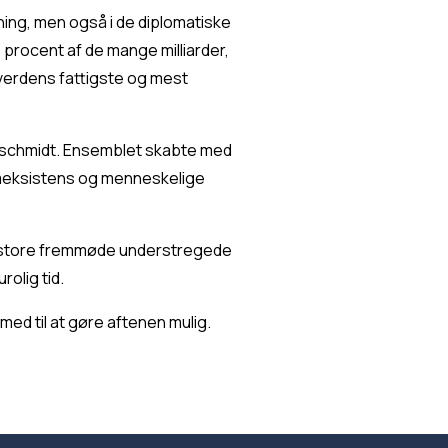
ing, men også i de diplomatiske 
rocent af de mange milliarder, 
verdens fattigste og mest 
dschmidt. Ensemblet skabte med 
meksistens og menneskelige 
s store fremmøde understregede 
olig tid.
med til at gøre aftenen mulig.