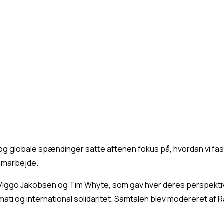
g og globale spændinger satte aftenen fokus på, hvordan vi fas
samarbejde.
iggo Jakobsen og Tim Whyte, som gav hver deres perspektiv
mati og international solidaritet. Samtalen blev modereret af