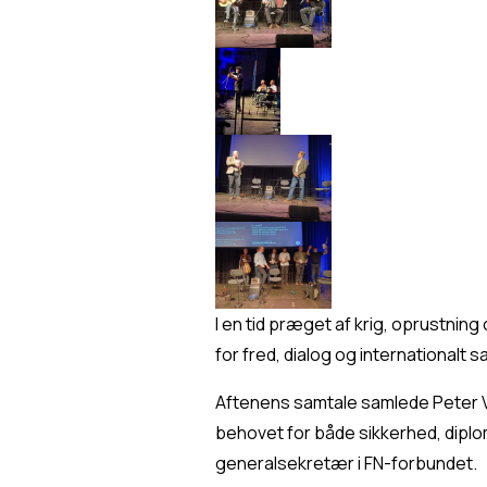
I en tid præget af krig, oprustnin
for fred, dialog og internationalt 
Aftenens samtale samlede Peter V
behovet for både sikkerhed, diplo
generalsekretær i FN-forbundet.