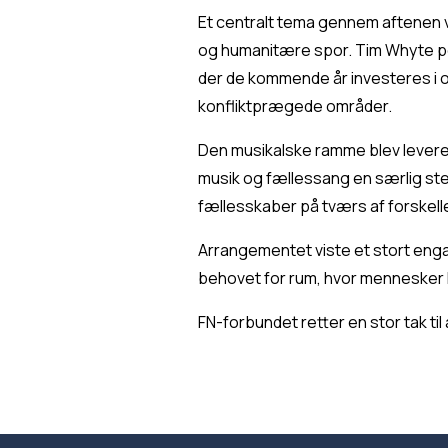
Et centralt tema gennem aftenen va
og humanitære spor. Tim Whyte pe
der de kommende år investeres i op
konfliktprægede områder.
Den musikalske ramme blev levere
musik og fællessang en særlig s
fællesskaber på tværs af forskell
Arrangementet viste et stort eng
behovet for rum, hvor mennesker k
FN-forbundet retter en stor tak ti