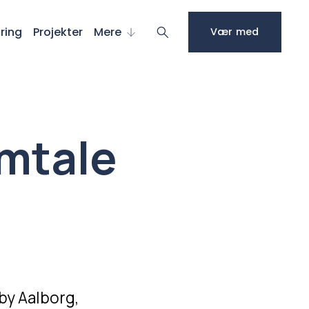
ring
Projekter
Mere
Vær med
amtale
by Aalborg, 