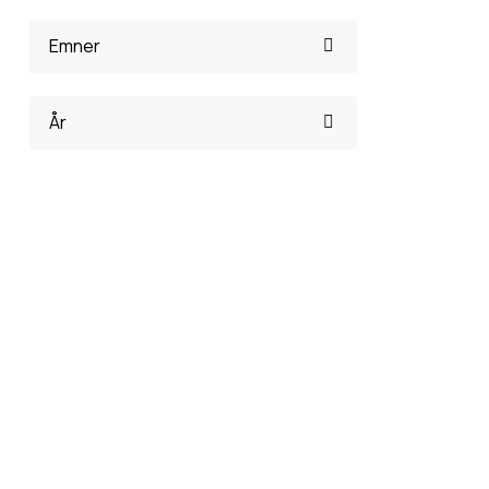
Emner
År