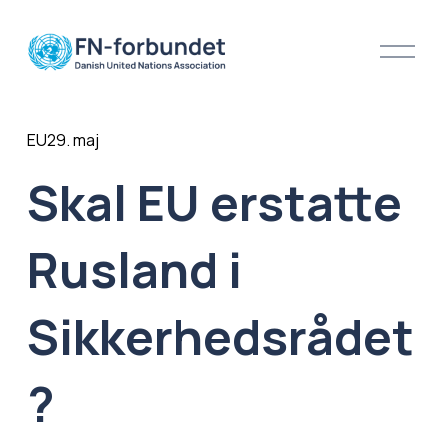
Å
b
n
m
e
EU
29. maj
n
u
Skal EU erstatte
Rusland i
Sikkerhedsrådet
?