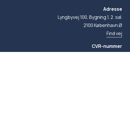
Adresse
Lyngbyvej 100, Bygning 1, 2. sal 
2100 København Ø
Find vej
CVR-nummer
29304319
© 2026 FN-forbundet. Alle rettigheder forbeholdes, 
medmindre andet er angivet.