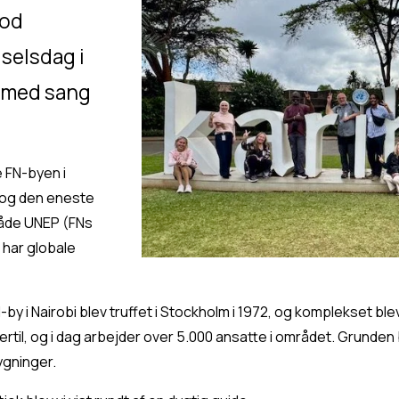
od 
elsdag i 
 med sang 
 FN-byen i 
 og den eneste 
både UNEP (FNs 
har globale 
y i Nairobi blev truffet i Stockholm i 1972, og komplekset blev 
 hertil, og i dag arbejder over 5.000 ansatte i området. Grunde
ygninger.