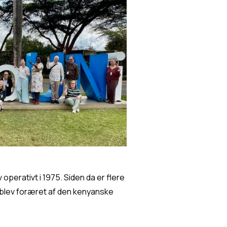
operativt i 1975. Siden da er flere 
n blev foræret af den kenyanske 