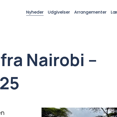
Nyheder
Udgivelser
Arrangementer
Læ
ra Nairobi –
025
n 