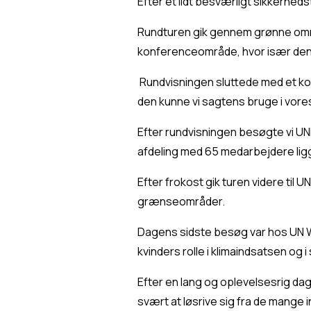
Efter et lidt besværligt sikkerhedst
Rundturen gik gennem grønne områ
konferenceområde, hvor især den
 Rundvisningen sluttede med et kor
den kunne vi sagtens bruge i vore
Efter rundvisningen besøgte vi UNE
afdeling med 65 medarbejdere ligger
Efter frokost gik turen videre til 
grænseområder.
Dagens sidste besøg var hos UN Wo
kvinders rolle i klimaindsatsen og 
Efter en lang og oplevelsesrig dag
svært at løsrive sig fra de mange 