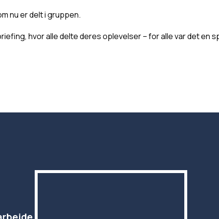
om nu er delt i gruppen.
iefing, hvor alle delte deres oplevelser – for alle var det e
arbejde