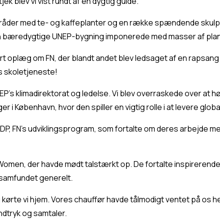
jek blev vi vist rundt af en dygtig guide. 
der med te- og kaffeplanter og en række spændende skulptur
 bæredygtige UNEP-bygning imponerede med masser af plant
t oplæg om FN, der blandt andet blev ledsaget af en rapsang o
s skoletjeneste!
P’s klimadirektorat og ledelse. Vi blev overraskede over at hø
 i København, hvor den spiller en vigtig rolle i at levere globa
UNDP, FN’s udviklingsprogram, som fortalte om deres arbejde med 
men, der havde mødt talstærkt op. De fortalte inspirerende o
i samfundet generelt.
 kørte vi hjem. Vores chauffør havde tålmodigt ventet på os h
indtryk og samtaler.