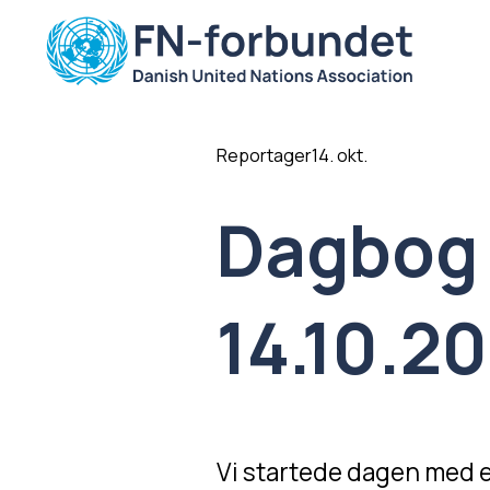
Reportager
14. okt.
Dagbog f
14.10.2
Vi startede dagen med e