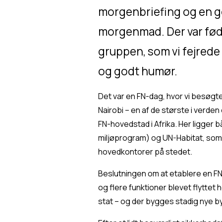
morgenbriefing og en g
morgenmad. Der var føds
gruppen, som vi fejrede
og godt humør.
Det var en FN-dag, hvor vi besøgte
Nairobi – en af de største i verden
FN-hovedstad i Afrika. Her ligger 
miljøprogram) og UN-Habitat, som 
hovedkontorer på stedet.
Beslutningen om at etablere en FN-b
og flere funktioner blevet flyttet
stat – og der bygges stadig nye b