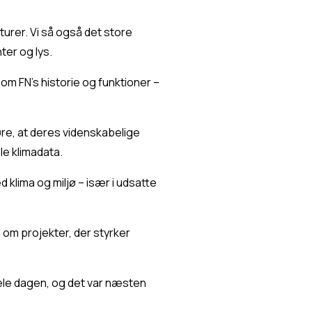
er. Vi så også det store 
er og lys.
m FN’s historie og funktioner – 
re, at deres videnskabelige 
le klimadata.
klima og miljø – især i udsatte 
m projekter, der styrker 
ele dagen, og det var næsten 