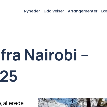
Nyheder
Udgivelser
Arrangementer
Læ
ra Nairobi –
025
, allerede 