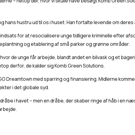
erne – netop dér, hvor vi skulle have besøgt Komb Green Sol
og hans hustru ud til os i huset. Han fortalte levende om deres
ndsats for at resocialisere unge tidligere kriminelle efter af
ræplantning og etablering af små parker og grønne områder.
vor de unge får arbejde, blandt andet en bilvask og et bageri. 
etop derfor, de kalder sig Komb Green Solutions.
 NGO Dreamtown med sparring og finansiering. Midlerne kommer 
kter i det globale syd.
dråbe i havet – men en dråbe, der skaber ringe af håb i en næ
arbejde.