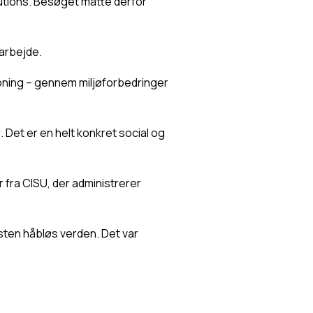
utions. Besøget måtte derfor 
 arbejde.
soning – gennem miljøforbedringer 
Det er en helt konkret social og 
fra CISU, der administrerer 
sten håbløs verden. Det var 