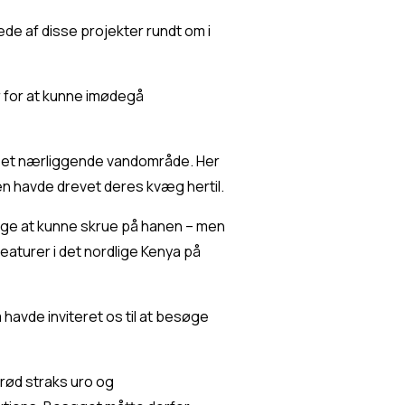
de af disse projekter rundt om i 
 for at kunne imødegå 
a et nærliggende vandområde. Her 
n havde drevet deres kvæg hertil.
ølge at kunne skrue på hanen – men 
eaturer i det nordlige Kenya på 
vde inviteret os til at besøge 
brød straks uro og 