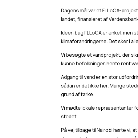
Dagens mål var et FLLoCA-projekt –
landet, finansieret af Verdensban
Ideen bag FLLoCA er enkel, men st
klimaforandringerne. Det sker i all
Vi besøgte et vandprojekt, der si
kunne befolkningen hente rent va
Adgang til vand er en stor udfordr
sådan er det ikke her. Mange steder
grund af tørke.
Vi mødte lokale repræsentanter fo
stedet.
På vej tilbage til Nairobi hørte vi,