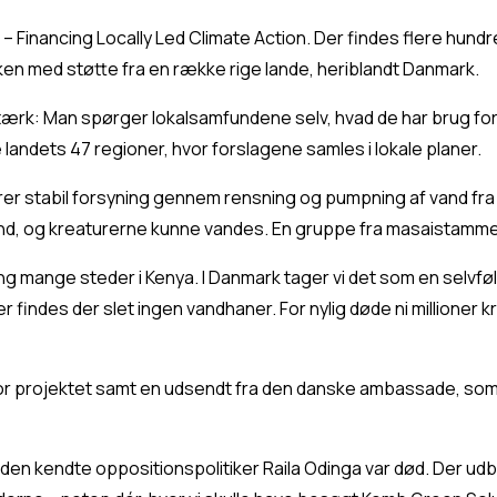
 Financing Locally Led Climate Action. Der findes flere hundre
ken med støtte fra en række rige lande, heriblandt Danmark.
ærk: Man spørger lokalsamfundene selv, hvad de har brug for
e landets 47 regioner, hvor forslagene samles i lokale planer.
krer stabil forsyning gennem rensning og pumpning af vand fr
nd, og kreaturerne kunne vandes. En gruppe fra masaistamme
ing mange steder i Kenya. I Danmark tager vi det som en selvf
 findes der slet ingen vandhaner. For nylig døde ni millioner kr
r projektet samt en udsendt fra den danske ambassade, som ha
 at den kendte oppositionspolitiker Raila Odinga var død. Der ud