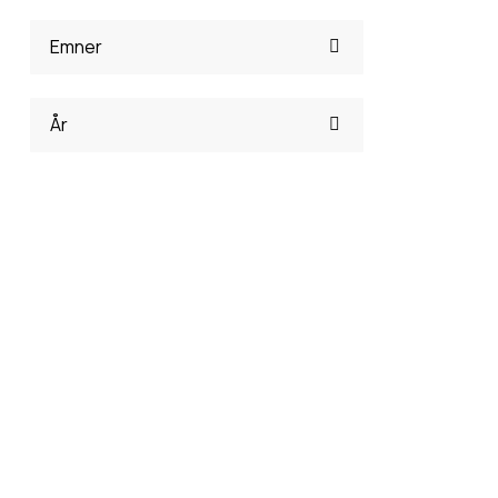
Emner
År